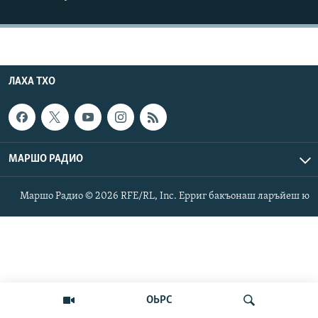
Маршо Радион ерриг сайташ
ЛАХА ТХО
МАРШО РАДИО
Маршо Радио © 2026 RFE/RL, Inc. Ерриг бакъонаш ларъйеш ю
ОЬРС