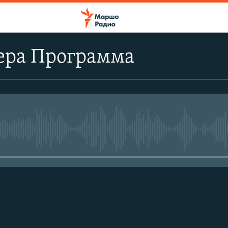
ера Программа
No media source currently avail