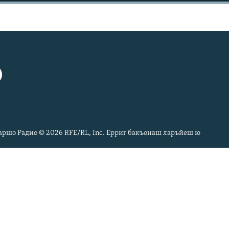
ршо Радио © 2026 RFE/RL, Inc. Ерриг бакъонаш ларъйеш ю