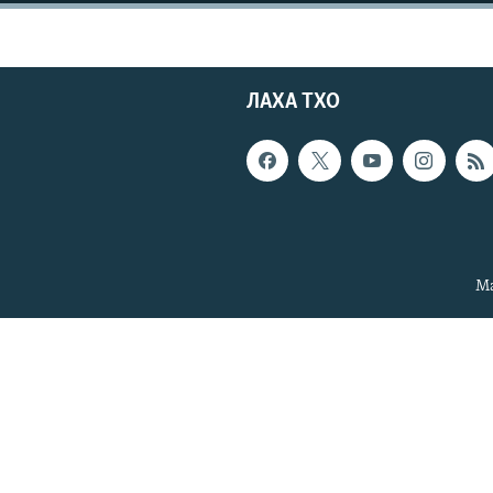
ЛАХА ТХО
Ма