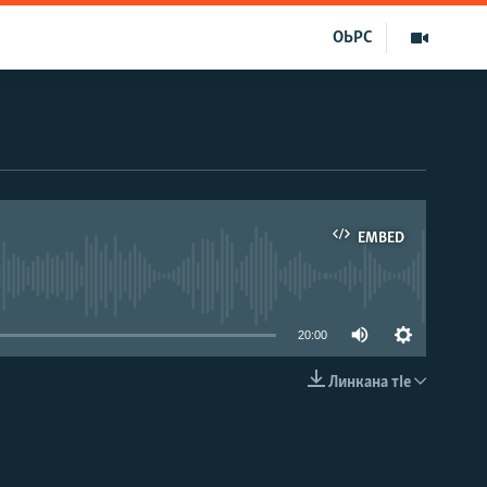
ОЬРС
EMBED
able
20:00
Линкана тIе
EMBED