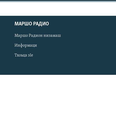
МАРШО РАДИО
Маршо Радион низамаш
Информаци
Тхоьца зIе
Оьрсийн маттахь
ЛАХА ТХО