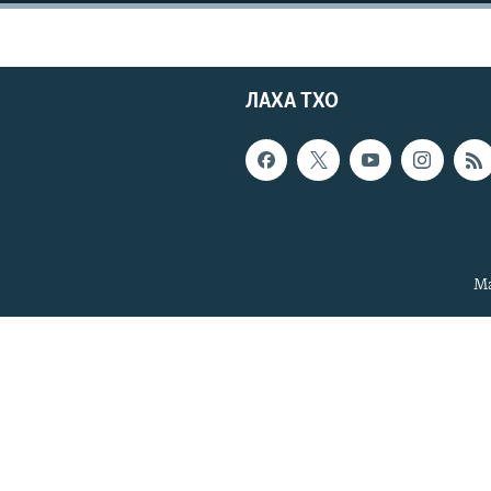
ЛАХА ТХО
Ма