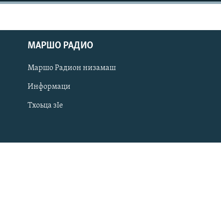
МАРШО РАДИО
Маршо Радион низамаш
Информаци
Тхоьца зIе
Оьрсийн маттахь
ЛАХА ТХО