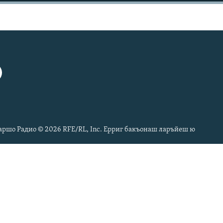
ршо Радио © 2026 RFE/RL, Inc. Ерриг бакъонаш ларъйеш ю