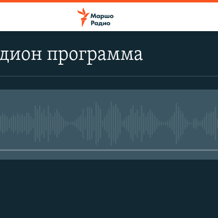
дион программа
No media source currently avail