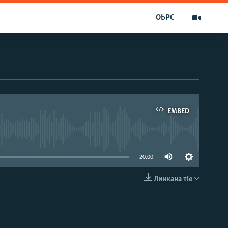
ОЬРС
EMBED
able
20:00
Линкана тIе
EMBED