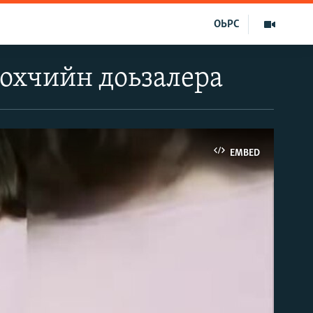
ОЬРС
нохчийн доьзалера
EMBED