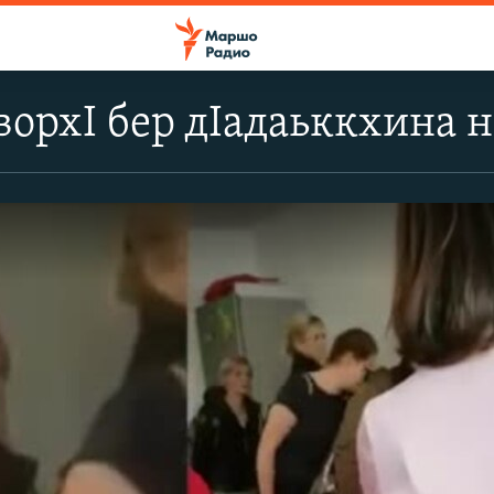
ворхI бер дIадаьккхина 