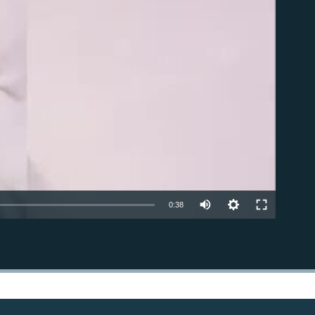
able
0:38
EMBED