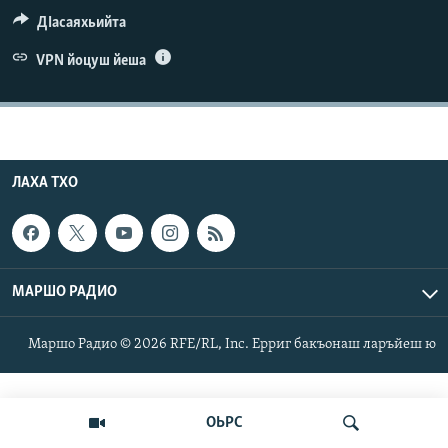
Маршо Радион ерриг сайташ
ДIасаяхьийта
VPN йоцуш йеша
ЛАХА ТХО
МАРШО РАДИО
Маршо Радио © 2026 RFE/RL, Inc. Ерриг бакъонаш ларъйеш ю
ОЬРС