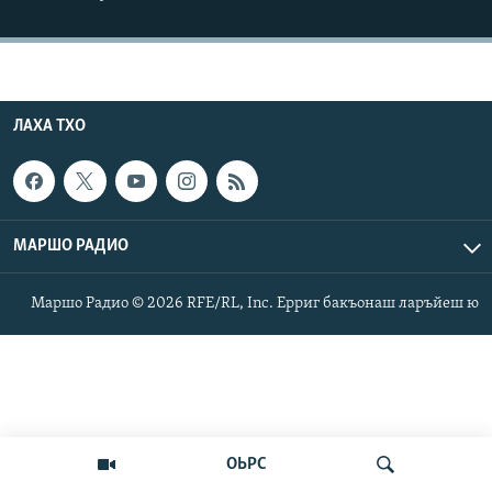
Маршо Радион ерриг сайташ
ЛАХА ТХО
МАРШО РАДИО
Маршо Радио © 2026 RFE/RL, Inc. Ерриг бакъонаш ларъйеш ю
ОЬРС