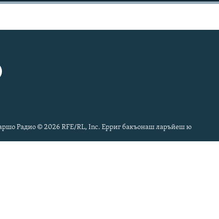
ршо Радио © 2026 RFE/RL, Inc. Ерриг бакъонаш ларъйеш ю