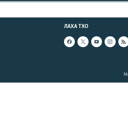
ЛАХА ТХО
Ма