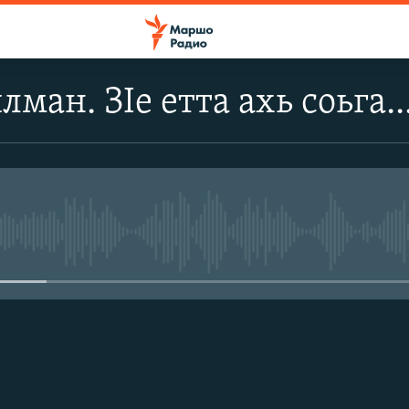
ман. ЗIе етта ахь соьга..
No media source currently avail