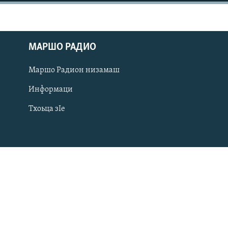
МАРШО РАДИО
Маршо Радион низамаш
Информаци
Тхоьца зIе
Оьрсийн маттахь
ЛАХА ТХО