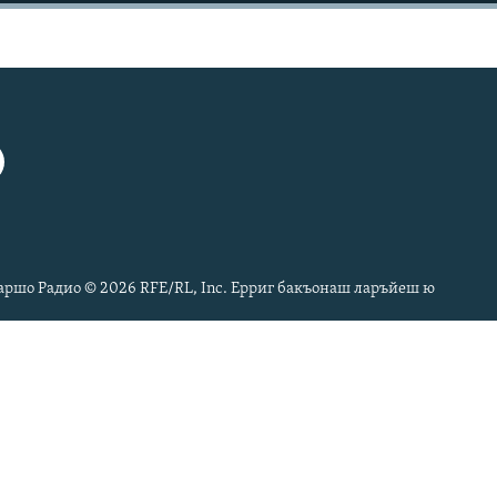
ршо Радио © 2026 RFE/RL, Inc. Ерриг бакъонаш ларъйеш ю