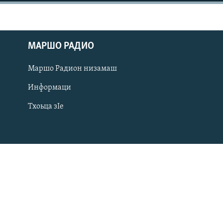
МАРШО РАДИО
Маршо Радион низамаш
Информаци
Тхоьца зIе
Оьрсийн маттахь
ЛАХА ТХО