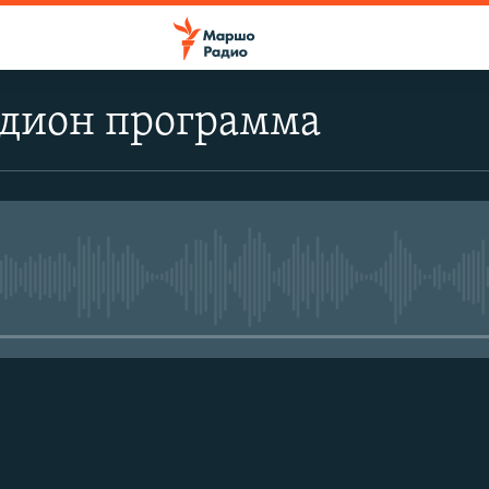
дион программа
No media source currently avail