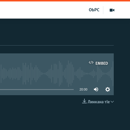
ОЬРС
EMBED
able
20:00
Линкана тIе
EMBED