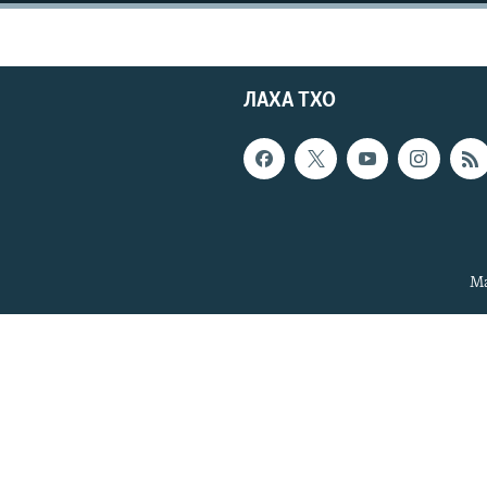
ЛАХА ТХО
Ма