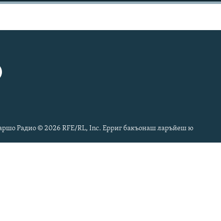
ршо Радио © 2026 RFE/RL, Inc. Ерриг бакъонаш ларъйеш ю