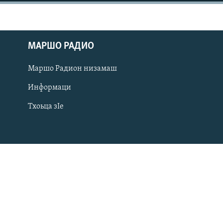
МАРШО РАДИО
Маршо Радион низамаш
Информаци
Тхоьца зIе
Оьрсийн маттахь
ЛАХА ТХО