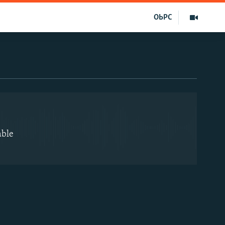
ОЬРС
EMBED
able
EMBED