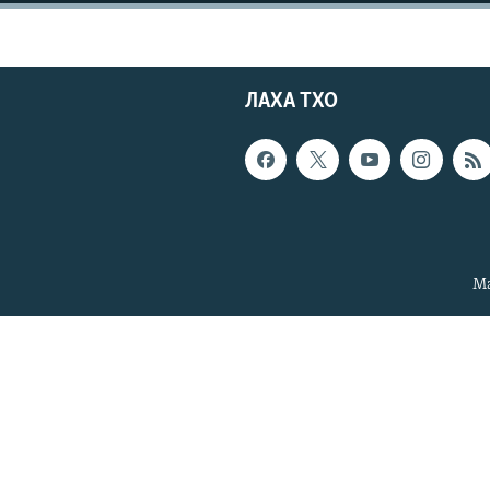
ЛАХА ТХО
Ма