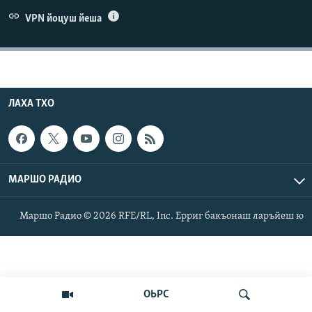
Маршо Радион ерриг сайташ
VPN йоцуш йеша
ЛАХА ТХО
МАРШО РАДИО
Маршо Радио © 2026 RFE/RL, Inc. Ерриг бакъонаш ларъйеш ю
ОЬРС