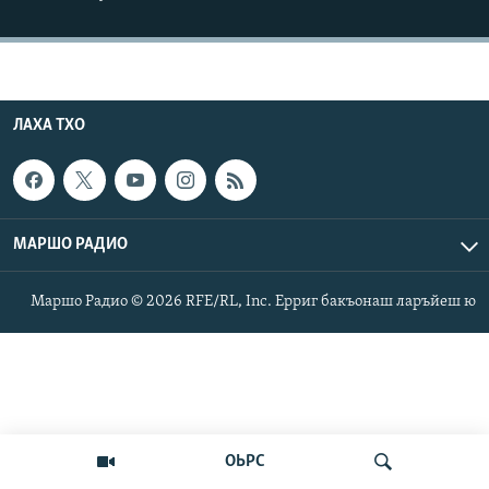
Маршо Радион ерриг сайташ
ЛАХА ТХО
МАРШО РАДИО
Маршо Радио © 2026 RFE/RL, Inc. Ерриг бакъонаш ларъйеш ю
ОЬРС