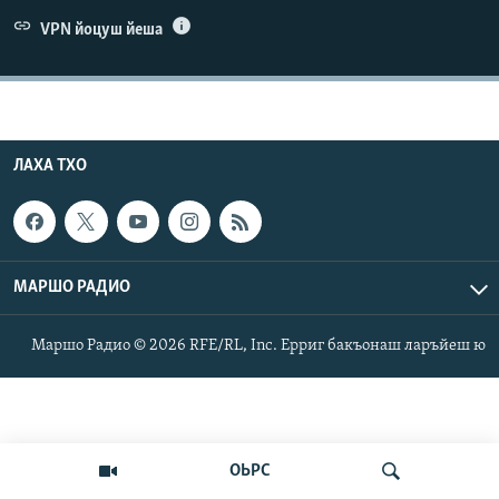
Маршо Радион ерриг сайташ
VPN йоцуш йеша
ЛАХА ТХО
МАРШО РАДИО
Маршо Радио © 2026 RFE/RL, Inc. Ерриг бакъонаш ларъйеш ю
ОЬРС