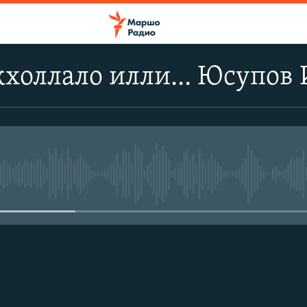
кхоллало илли... Юсупов
No media source currently avail