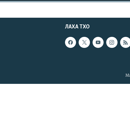
ЛАХА ТХО
Ма