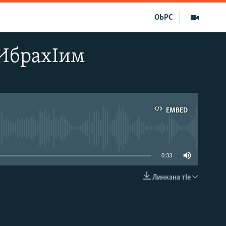
ОЬРС
 ИбрахIим
EMBED
able
0:33
Линкана тIе
EMBED