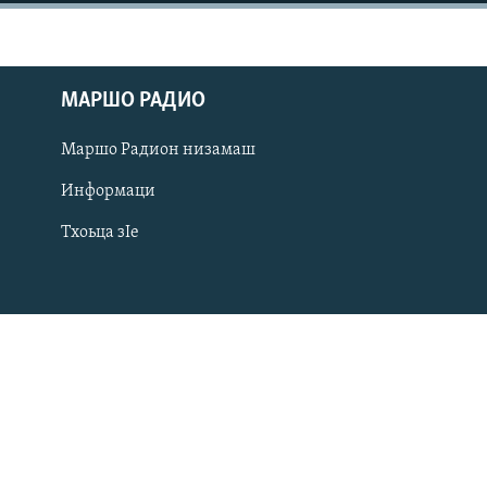
МАРШО РАДИО
Маршо Радион низамаш
Информаци
Тхоьца зIе
Оьрсийн маттахь
ЛАХА ТХО