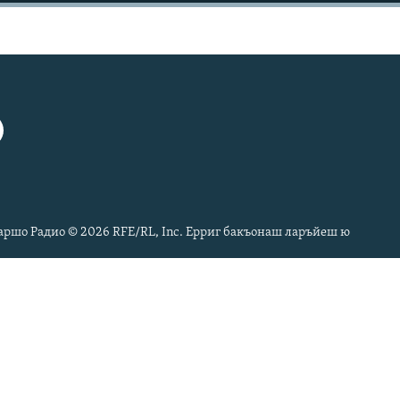
ршо Радио © 2026 RFE/RL, Inc. Ерриг бакъонаш ларъйеш ю