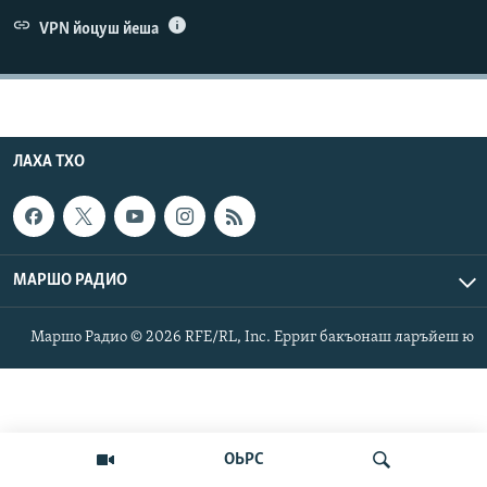
Маршо Радион ерриг сайташ
VPN йоцуш йеша
ЛАХА ТХО
МАРШО РАДИО
Маршо Радио © 2026 RFE/RL, Inc. Ерриг бакъонаш ларъйеш ю
ОЬРС