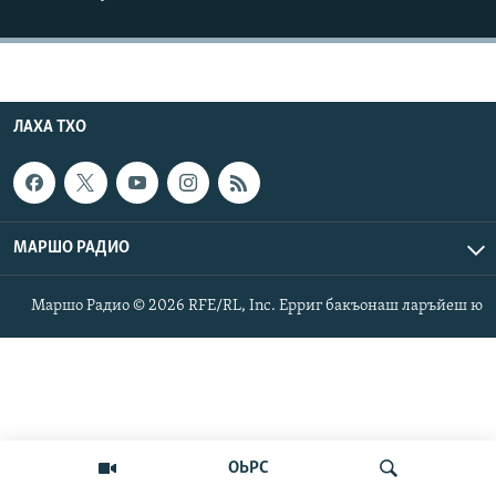
Маршо Радион ерриг сайташ
ЛАХА ТХО
МАРШО РАДИО
Маршо Радио © 2026 RFE/RL, Inc. Ерриг бакъонаш ларъйеш ю
ОЬРС