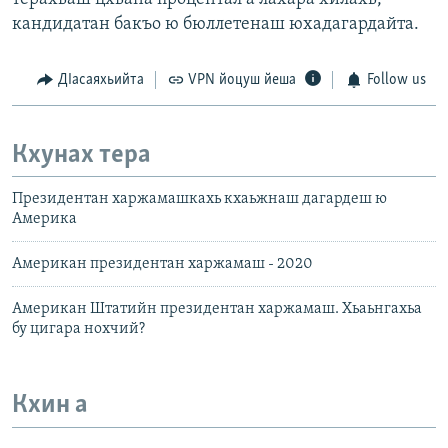
кандидатан бакъо ю бюллетенаш юхадагардайта.
ДIасаяхьийта
VPN йоцуш йеша
Follow us
Кхунах тера
Президентан харжамашкахь кхаьжнаш дагардеш ю
Америка
Американ президентан харжамаш - 2020
Американ Штатийн президентан харжамаш. Хьаьнгахьа
бу цигара нохчий?
Кхин а