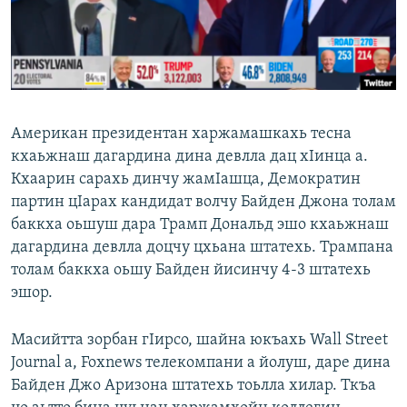
Маршо Радион ерриг сайташ
Американ президентан харжамашкахь тесна
кхаьжнаш дагардина дина девлла дац хIинца а.
Кхаарин сарахь динчу жамIашца, Демократин
партин цIарах кандидат волчу Байден Джона толам
баккха оьшуш дара Трамп Дональд эшо кхаьжнаш
дагардина девлла доцчу цхьана штатехь. Трампана
толам баккха оьшу Байден йисинчу 4-3 штатехь
эшор.
Масийтта зорбан гIирсо, шайна юкъахь Wall Street
Journal а, Foxnews телекомпани а йолуш, даре дина
Байден Джо Аризона штатехь тоьлла хилар. Ткъа