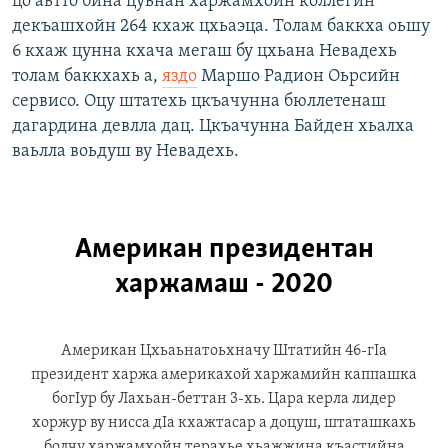
цо аьтто бина цуьнан харжамхойн коллегин
декъашхойн 264 кхаж цхьаэца. Толам баккха оьшу
6 кхаж цунна кхача мегаш бу цхьана Невадехь
толам баккхахь а,
яздо
Маршо Радион Оьрсийн
сервисо. Оцу штатехь цкъачунна бюллетенаш
дагардина девлла дац. Цкъачунна Байден хьалха
ваьлла воьдуш ву Невадехь.