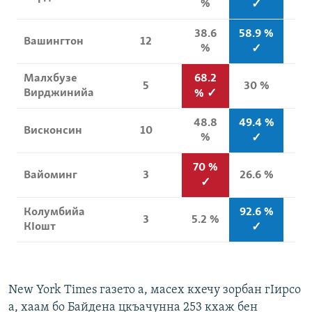
New York Times газето а, масех кхечу зорбан гIирсо
а, хаам бо Байдена цкъачунна 253 кхаж бен