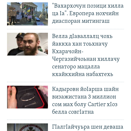
"Вахархочун позици хилла
ца Iа". Европера нохчийн
диаспоран митингаш
Велла дIаваллалц чохь
йаккха хан тоьхначу
Кхарачойн-
Чергазийчоьнан хиллачу
сенаторо мацалла
кхайкхийна набахтехь
Кадыровн йоIарша шайн
визажистана 3 миллион
сом мах болу Cartier хIоз
белла совгIатна
ГIалгIайчуьра шен деваша