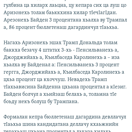
гулбина ца хиларх лаьцна, цу кепара сих ца луш цо
Аризонехь толам баьккхина хилар тIечIагIдан.
Арезонехь Байден 3 процентана хьалха ву Трампал
а, 86 процент бюллетенаш дагардинчул тIаьхьа.
Нагахь Аризонехь эшах Трамп Дональда толам
баккха безачу 4 штатах 3-хь - Пенсильванехь а,
Джорджийахь а, Къилбаседа Каролинехь а – иза
хьалха ву Байденал а: Пенсильванехь 3 процент
гергга, Джорджийахь а, Къилбаседа Каролинехь а
цхьа процент ца кхоччуш. Невадехь Трамп
тIахьависина Байденна цхьана процентал а кIезиг.
Байден болчул а хьийзаш белахь а, толамна тIе
боьду некъ болуш бу Трампана.
Формалан кепра бюллетенаш дагардина девллачул
тIаьхьа шина кандидатана деллачу кхаьжнийн
терахьаш цхьана процентал а лахара хилахь,