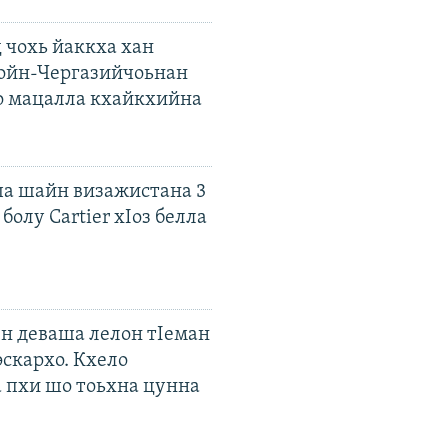
 чохь йаккха хан
ойн-Чергазийчоьнан
о мацалла кхайкхийна
а шайн визажистана 3
болу Cartier хIоз белла
ен деваша лелон тIеман
эскархо. Кхело
а пхи шо тоьхна цунна