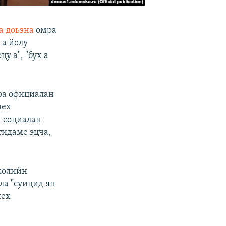
а доьзна
омра
 а йолу
 а", "бух а
ра официалан
нех
н социалан
идаме эцча,
колийн
ла "суицид ян
нех