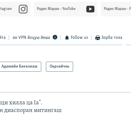
stagram
Радио Маршо - YouTube
Радио Маршо - 
йта
VPN йоцуш йеша
Follow us
Зорба тоха
Адамийн Бакъонаш
Оьрсийчоь
ци хилла ца Iа".
н диаспоран митингаш