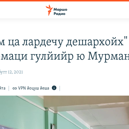
м ца лардечу дешархойх"
маци гулйийр ю Мурман
тт 12, 2021
йта
VPN йоцуш йеша