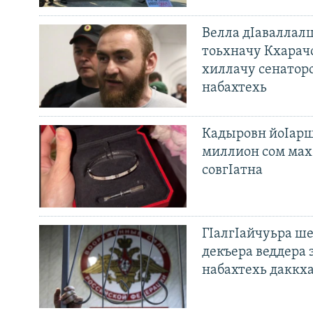
Велла дIаваллалц
тоьхначу Кхарач
хиллачу сенатор
набахтехь
Кадыровн йоIарш
миллион сом мах 
совгIатна
ГIалгIайчуьра ш
декъера веддера 
набахтехь даккх