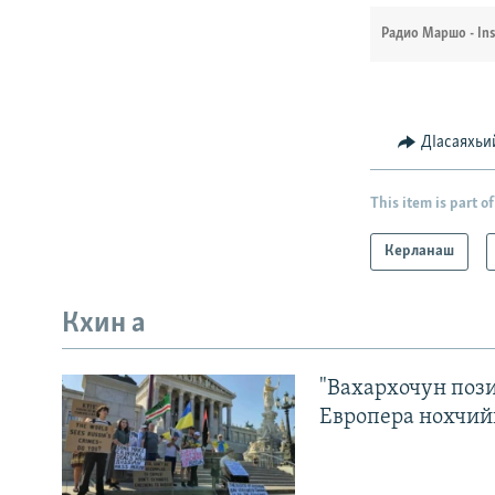
Радио Маршо - In
ДIасаяхьи
This item is part of
Керланаш
Кхин а
"Вахархочун пози
Европера нохчий