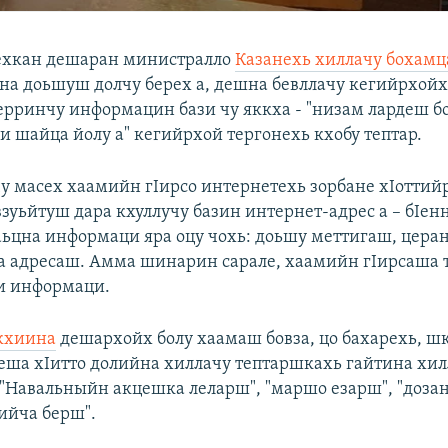
хкан дешаран министралло
Казанехь хиллачу бохамц
а доьшуш долчу берех а, дешна бевллачу кегийрхойх
рринчу информацин бази чу яккха - "низам лардеш боцу
и шайца йолу а" кегийрхой тергонехь кхобу тептар.
 масех хаамийн гIирсо интернетехь зорбане хIоттий
взуьйтуш дара кхуллучу базин интернет-адрес а – бIен
ьцна информаци яра оцу чохь: доьшу меттигаш, цера
адресаш. Амма шинарин сарале, хаамийн гIирсаша т
и информаци.
кхиина
дешархойх болу хаамаш бовза, цо бахарехь, ш
ша хIитто долийна хиллачу тептаршкахь гайтина хил
 "Навальныйн акцешка леларш", "маршо езарш", "доза
ийча берш".