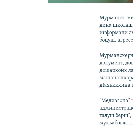
Мурманск-ме
дина школашн
информаци ле
боцуш, агресс
Мурманскерчу
документ, до
дешархойх ла
машанашкара 
дIаяьккхина 
"Медиазона"
администраце
талуш берш",
мукъабовла к