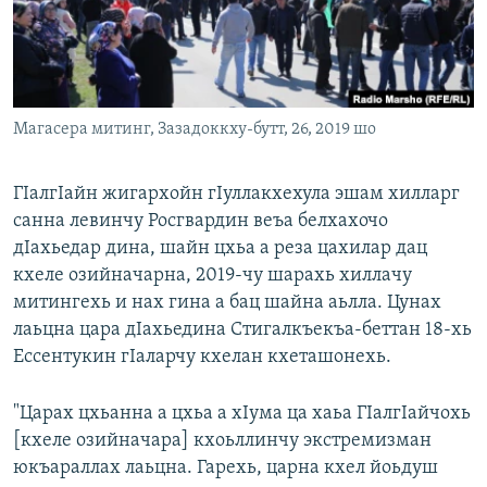
Маршо Радион ерриг сайташ
Магасера митинг, Зазадоккху-бутт, 26, 2019 шо
ГIалгIайн жигархойн гIуллакхехула эшам хилларг
санна левинчу Росгвардин веъа белхахочо
дIахьедар дина, шайн цхьа а реза цахилар дац
кхеле озийначарна, 2019-чу шарахь хиллачу
митингехь и нах гина а бац шайна аьлла. Цунах
лаьцна цара дIахьедина Стигалкъекъа-беттан 18-хь
Ессентукин гIаларчу кхелан кхеташонехь.
"Царах цхьанна а цхьа а хIума ца хаьа ГIалгIайчохь
[кхеле озийначара] кхоьллинчу экстремизман
юкъараллах лаьцна. Гарехь, царна кхел йоьдуш