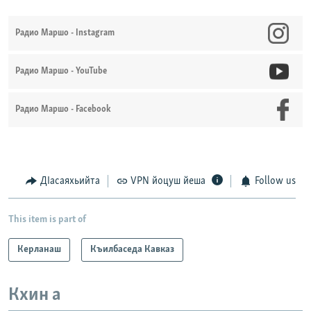
Радио Маршо - Instagram
Радио Маршо - YouTube
Радио Маршо - Facebook
ДIасаяхьийта
VPN йоцуш йеша
Follow us
This item is part of
Керланаш
Къилбаседа Кавказ
Кхин а