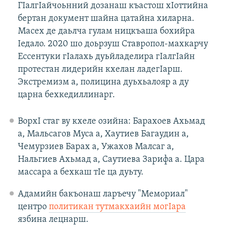
ГIалгIайчоьнний дозанаш къастош хIоттийна
бертан документ шайна цатайна хиларна.
Масех де даьлча гулам ницкъаша бохийра
Iедало. 2020 шо доьрзуш Ставропол-махкарчу
Ессентуки гIалахь дуьйладелира гIалгIайн
протестан лидерийн кхелан ладегIарш.
Экстремизм а, полицина дуьхьалояр а ду
царна бехкедиллинарг.
ВорхI стаг ву кхеле озийна: Барахоев Ахьмад
а, Мальсагов Муса а, Хаутиев Багаудин а,
Чемурзиев Барах а, Ужахов Малсаг а,
Нальгиев Ахьмад а, Саутиева Зарифа а. Цара
массара а бехкаш тIе ца дуьту.
Адамийн бакъонаш ларъечу "Мемориал"
центро
политикан тутмакхаийн могIара
язбина лецнарш.