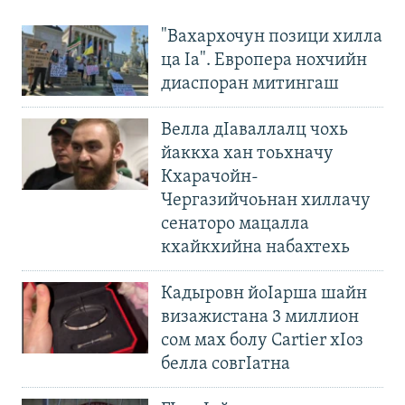
"Вахархочун позици хилла
ца Iа". Европера нохчийн
диаспоран митингаш
Велла дIаваллалц чохь
йаккха хан тоьхначу
Кхарачойн-
Чергазийчоьнан хиллачу
сенаторо мацалла
кхайкхийна набахтехь
Кадыровн йоIарша шайн
визажистана 3 миллион
сом мах болу Cartier хIоз
белла совгIатна