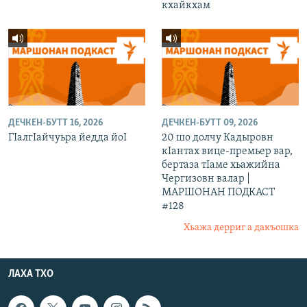
кхайкхам
ДЕЧКЕН-БУТТ 16, 2026
ДЕЧКЕН-БУТТ 09, 2026
ГIалгIайчуьра йедда йоI
20 шо долчу Кадыровн
кIантах вице-премьер вар,
бертаза тIаме хьажийна
Чергизовн валар |
МАРШОНАН ПОДКАСТ
#128
Хьажа дерриг а дакъошка
ЛАХА ТХО