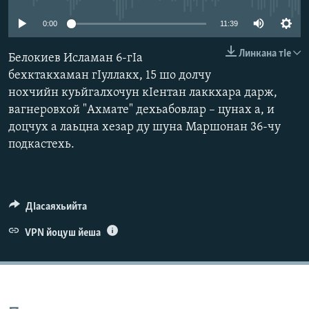
Маршо Радион ерриг сайташ
0:00
11:39
Линкана тIе
Белокиев Исламан 6-гIа
бехктакхаман гIуллакх, 15 шо долчу
нохчийн куьйгалхочун кIентан лаккхара дарж,
вагнеровхой "Ахмате" дехьабовлар – цунах а, и
доцчух а лаьцна хезар ду шуна Маршонан 36-чу
подкастехь.
ДIасаяхьийта
VPN йоцуш йеша