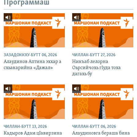
Программаш
ЗАЗАДОККХУ-БУТТ 06, 2026
ЧИЛЛАН-БУТТ 27, 2026
Алаудинов Аптина эххар а
Никъаб лелорна
схьакарийна «Дажал»
Оьрсийчохь гIуда тоха
дагахь бу
ЧИЛЛАН-БУТТ 13, 2026
ЧИЛЛАН-БУТТ 06, 2026
Кадыров Адам цIавирзина
Алаудиновга бераша бина