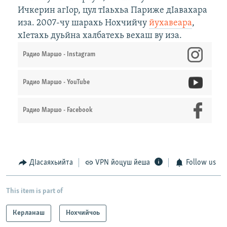
Ичкерин агIор, цул тIаьхьа Париже дIавахара
иза. 2007-чу шарахь Нохчийчу
йухавеара
,
хIетахь дуьйна халбатехь вехаш ву иза.
Радио Маршо - Instagram
Радио Маршо - YouTube
Радио Маршо - Facebook
ДIасаяхьийта
VPN йоцуш йеша
Follow us
This item is part of
Керланаш
Нохчийчоь