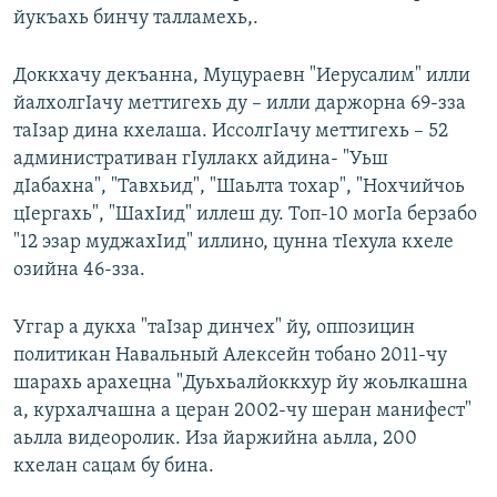
йукъахь бинчу талламехь,.
Доккхачу декъанна, Муцураевн "Иерусалим" илли
йалхолгIачу меттигехь ду – илли даржорна 69-зза
таIзар дина кхелаша. ИссолгIачу меттигехь – 52
административан гIуллакх айдина- "Уьш
дIабахна", "Тавхьид", "Шаьлта тохар", "Нохчийчоь
цIергахь", "ШахIид" иллеш ду. Топ-10 могIа берзабо
"12 эзар муджахIид" иллино, цунна тIехула кхеле
озийна 46-зза.
Уггар а дукха "таIзар динчех" йу, оппозицин
политикан Навальный Алексейн тобано 2011-чу
шарахь арахецна "Дуьхьалйоккхур йу жоьлкашна
а, курхалчашна а церан 2002-чу шеран манифест"
аьлла видеоролик. Иза йаржийна аьлла, 200
кхелан сацам бу бина.