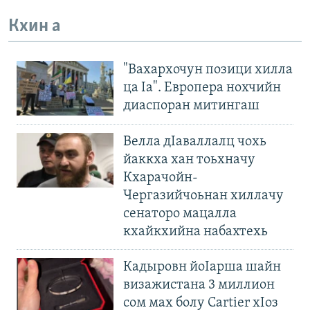
Кхин а
"Вахархочун позици хилла
ца Iа". Европера нохчийн
диаспоран митингаш
Велла дIаваллалц чохь
йаккха хан тоьхначу
Кхарачойн-
Чергазийчоьнан хиллачу
сенаторо мацалла
кхайкхийна набахтехь
Кадыровн йоIарша шайн
визажистана 3 миллион
сом мах болу Cartier хIоз