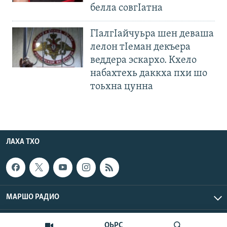
белла совгIатна
ГIалгIайчуьра шен деваша
лелон тIеман декъера
веддера эскархо. Кхело
набахтехь даккха пхи шо
тоьхна цунна
ЛАХА ТХО
МАРШО РАДИО
Маршо Радио © 2026 RFE/RL, Inc. Ерриг бакъонаш ларъйеш ю
ОЬРС