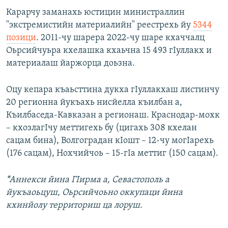
Карарчу заманахь юстицин министраллин
"экстремистийн материалийн" реестрехь йу
5344
позици
. 2011-чу шарера 2022-чу шаре кхаччалц
Оьрсийчуьра кхелашка кхаьчна 15 493 гIуллакх и
материалаш йаржорца доьзна.
Оцу кепара къаьсттина дукха гIуллакхаш листинчу
20 регионна йукъахь нисйелла къилбан а,
Къилбаседа-Кавказан а регионаш. Краснодар-мохк
– кхозлагIчу меттигехь бу (цигахь 308 кхелан
сацам бина), Волгоградан кIошт – 12-чу могIарехь
(176 сацам), Нохчийчоь – 15-гIа меттиг (150 сацам).
*Аннекси йина ГIирма а, Севастополь а
йукъаоьцуш, Оьрсийчоьно оккупаци йина
кхинйолу территориш ца лоруш.