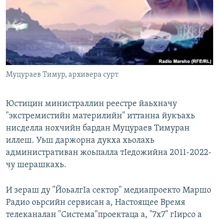
Маршо Радион ерриг сайташ
Муцураев Тимур, архивера сурт
Юстицин министраллин реестре йаьхначу
"экстремистийн материлийн" иттанна йукъахь
нисделла нохчийн бардан Муцураев Тимуран
иллеш. Уьш даржорна дукха хьолахь
административан жоьпалла тIедожийна 2011-2022-
чу шерашкахь.
И зераш ду "ЙоьалгIа сектор" медиапроекто Маршо
Радио оьрсийн сервисан а, Настоящее Время
телеканалан "Система"проектаца а, "7х7" гIирсо а