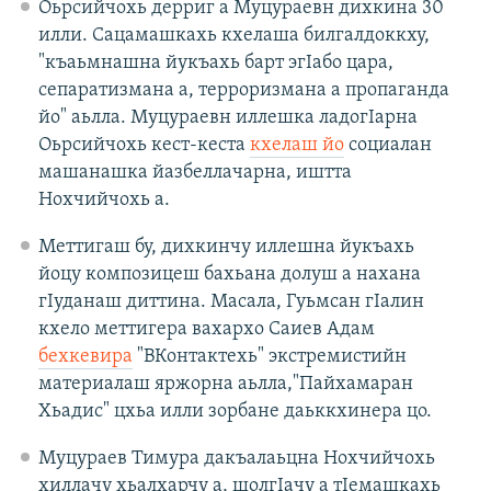
Оьрсийчохь дерриг а Муцураевн дихкина 30
илли. Сацамашкахь кхелаша билгалдоккху,
"къаьмнашна йукъахь барт эгIабо цара,
сепаратизмана а, терроризмана а пропаганда
йо" аьлла. Муцураевн иллешка ладогIарна
Оьрсийчохь кест-кеста
кхелаш йо
социалан
машанашка йазбеллачарна, иштта
Нохчийчохь а.
Меттигаш бу, дихкинчу иллешна йукъахь
йоцу композицеш бахьана долуш а нахана
гIуданаш диттина. Масала, Гуьмсан гIалин
кхело меттигера вахархо Саиев Адам
бехкевира
"ВКонтактехь" экстремистийн
материалаш яржорна аьлла,"Пайхамаран
Хьадис" цхьа илли зорбане даьккхинера цо.
Муцураев Тимура дакъалаьцна Нохчийчохь
хиллачу хьалхарчу а, шолгIачу а тIемашкахь