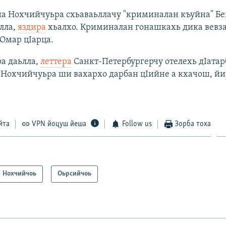
на Нохчийчуьра схьаваьллачу "криминалан къуйна" Бе
лла,
яздира
хьалхо. Криминалан гонашкахь дика вевза
Омар цIарца.
а даьлла,
леттера
Санкт-Петербургерчу отелехь дIатар
 Нохчийчуьра ши вахархо дарбан цIийне а кхачош, йи
йта
VPN йоцуш йеша
Follow us
Зорба тоха
Нохчийчоь
Оьрсийчоь