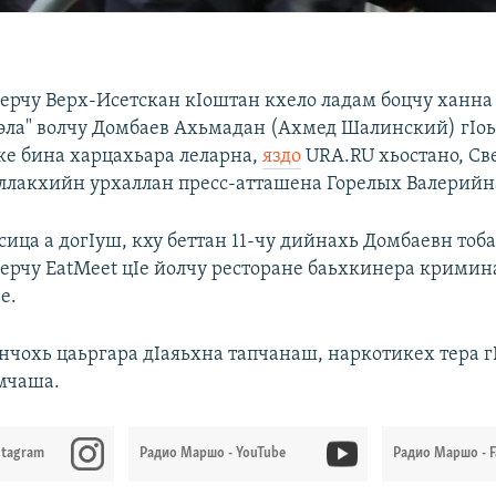
ерчу Верх-Исетскан кIоштан кхело ладам боцчу ханна
эла" волчу Домбаев Ахьмадан (Ахмед Шалинский) гIо
ке бина харцахьара леларна,
яздо
URA.RU хьостано, Св
уллакхийн урхаллан пресс-атташена Горелых Валерийн
ица а догIуш, кху беттан 11-чу дийнахь Домбаевн тоба
ерчу EatMeet цIе йолчу ресторане баьхкинера кримин
е.
нчохь цаьргара дIаяьхна тапчанаш, наркотикех тера гI
мчаша.
stagram
Радио Маршо - YouTube
Радио Маршо - 