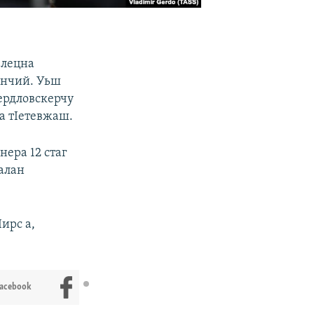
 лецна
ьнчий. Уьш
ердловскерчу
а тIетевжаш.
нера 12 стаг
алан
ирс а,
Facebook