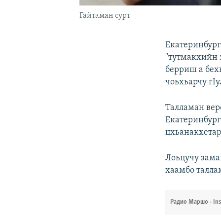
Гайтаман сурт
Екатеринбург
"тутмакхийн 
берриш а бех
чоьхьарчу гI
Талламан верс
Екатеринбург
цхьанакхетар
Лоьцучу зама
хаамбо талла
Радио Маршо - In