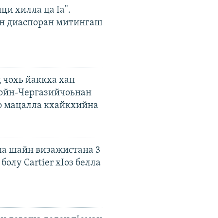
ци хилла ца Iа".
н диаспоран митингаш
 чохь йаккха хан
ойн-Чергазийчоьнан
о мацалла кхайкхийна
а шайн визажистана 3
болу Cartier хIоз белла