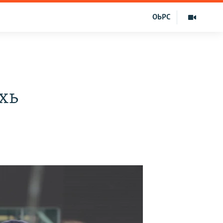
ОЬРС
хь