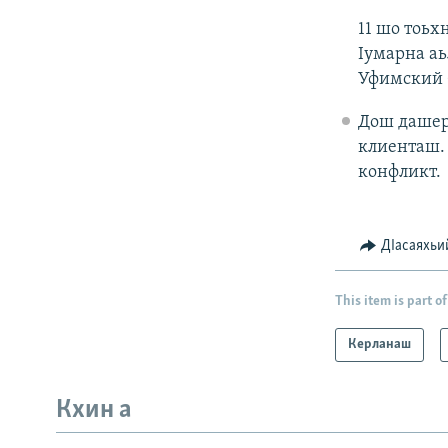
11 шо тоьх
Iумарна аь
Уфимский 
Дош дашер
клиенташ.
конфликт.
ДIасаяхьи
This item is part of
Керланаш
Кхин а