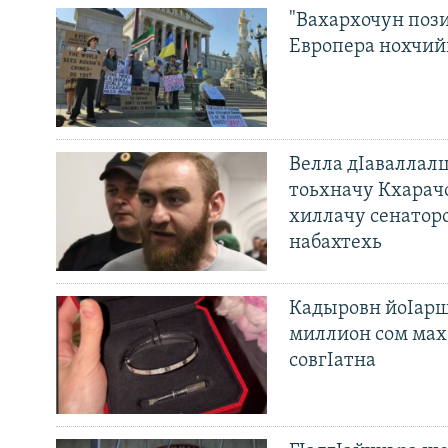
"Вахархочун пози
Европера нохчий
Велла дIаваллалц
тоьхначу Кхарач
хиллачу сенатор
набахтехь
Кадыровн йоIарш
миллион сом мах 
совгIатна