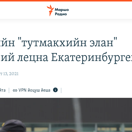
йн "тутмакхийн элан"
чий лецна Екатеринбурге
 13, 2021
йта
VPN йоцуш йеша