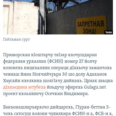
Маршо Радион ерриг сайташ
Гайтаман сурт
Приморскан кIоштарчу таIзар кхочушдаран
федералан урхаллан (ФСИН) номер 27 йолчу
колонехь ницкъаллин операци дIахьочу заманчохь
чевнаш йина Нохчийчуьра 30 шо долу Адаханов
Хьусайн кхелхина шолгIачу дийнахь. Цунах лаьцна
дIахьедина ютубехь
йоьдучу эфирехь Gulagu.net
проект кхоьллинчу Осечкин Владимира.
Бакъонашларъярхочо дийцарехь, ГIуран-беттан 3-
чохь сатосуш колони чулилхира ФСИН-н а, ФСБ-н а,