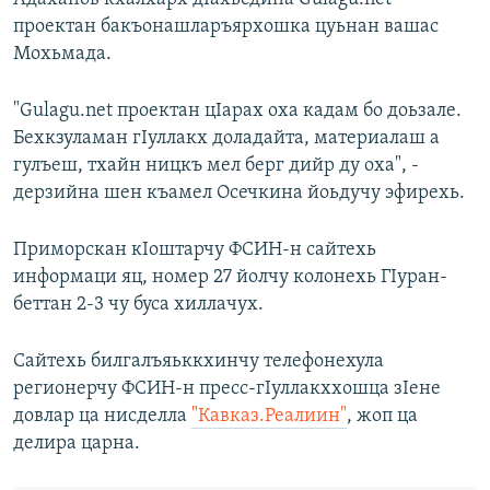
проектан бакъонашларъярхошка цуьнан вашас
Мохьмада.
"Gulagu.net проектан цIарах оха кадам бо доьзале.
Бехкзуламан гIуллакх доладайта, материалаш а
гулъеш, тхайн ницкъ мел берг дийр ду оха", -
дерзийна шен къамел Осечкина йоьдучу эфирехь.
Приморскан кIоштарчу ФСИН-н сайтехь
информаци яц, номер 27 йолчу колонехь ГIуран-
беттан 2-3 чу буса хиллачух.
Сайтехь билгалъяьккхинчу телефонехула
регионерчу ФСИН-н пресс-гIуллакххошца зIене
довлар ца нисделла
"Кавказ.Реалиин"
, жоп ца
делира царна.