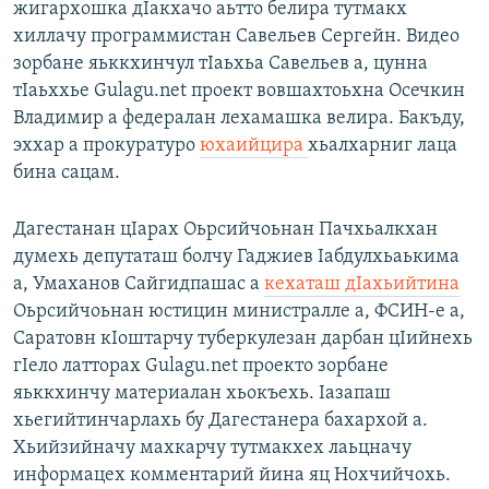
жигархошка дIакхачо аьтто белира тутмакх
хиллачу программистан Савельев Сергейн. Видео
зорбане яьккхинчул тIаьхьа Савельев а, цунна
тIаьххье Gulagu.net проект вовшахтоьхна Осечкин
Владимир а федералан лехамашка велира. Бакъду,
эххар а прокуратуро
юхаийцира
хьалхарниг лаца
бина сацам.
Дагестанан цIарах Оьрсийчоьнан Пачхьалкхан
думехь депутаташ болчу Гаджиев Iабдулхьаькима
а, Умаханов Сайгидпашас а
кехаташ дIахьийтина
Оьрсийчоьнан юстицин министралле а, ФСИН-е а,
Саратовн кIоштарчу туберкулезан дарбан цIийнехь
гIело латторах Gulagu.net проекто зорбане
яьккхинчу материалан хьокъехь. Iазапаш
хьегийтинчарлахь бу Дагестанера бахархой а.
Хьийзийначу махкарчу тутмакхех лаьцначу
информацех комментарий йина яц Нохчийчохь.