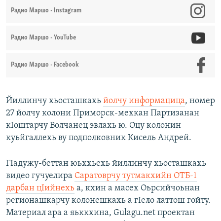
Радио Маршо - Instagram
Радио Маршо - YouTube
Радио Маршо - Facebook
Йиллинчу хьосташкахь
йолчу информацица
, номер
27 йолчу колони Приморск-мехкан Партизанан
кIоштарчу Волчанец эвлахь ю. Оцу колонин
куьйгаллехь ву подполковник Кисель Андрей.
ГIадужу-беттан юьххьехь йиллинчу хьосташкахь
видео гучуелира
Саратоврчу тутмакхийн ОТБ-1
дарбан цIийнехь
а, кхин а масех Оьрсийчоьнан
регионашкарчу колонешкахь а гIело латтош гойту.
Материал ара а яьккхина, Gulagu.net проектан