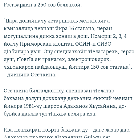
Росгвардин а 250 сов белхахой.
"Цара долийначу летаршкахь мел кIезиг а
къизаллица чевнаш йира 16 стагана, церан
могушаллина дикка зенаш а деш. Номерш 2, 3, 4
йолчу Приморскан кIоштан ФСИН-н СИЗО
дIабигира уьш. Оцу спецназхойн тIелатарехь, серло
луш, гIовгIа ен гранатех, электрошокерех,
чхьонкарех пайдаоьцуш, йиттира 150 сов стагана",
- дийцина Осечкина.
Осечкина билгалдоккху, спецназан тIелатар
бахьана долуш доккхачу декъанна яккхий чевнаш
йинера 1981-чу шарера Адаханов Хьусайнна, де-
буьйса даьллачул тIаьхьа велира иза.
Иза кхалхаран коьрта бахьана ду – даге лазар дар.
Адаханов кхалхарх дIахьедина Gulagu.net