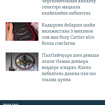
Чергазийчоьнан хиллачу
сенаторо мацалла
кхайкхийна набахтехь
Кадыровн йоIарша шайн
визажистана 3 миллион
сом мах болу Cartier хIоз
белла совгIатна
ГIалгIайчуьра шен деваша
лелон тIеман декъера
веддера эскархо. Кхело
набахтехь даккха пхи шо
тоьхна цунна