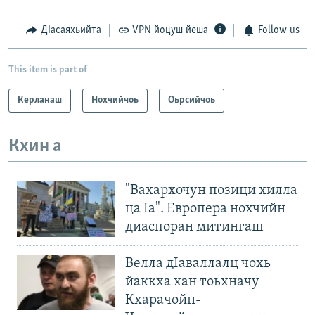
ДIасаяхьийта
VPN йоцуш йеша
Follow us
This item is part of
Керланаш
Нохчийчоь
Оьрсийчоь
Кхин а
"Вахархочун позици хилла
ца Iа". Европера нохчийн
диаспоран митингаш
Велла дIаваллалц чохь
йаккха хан тоьхначу
Кхарачойн-