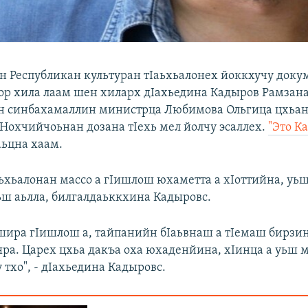
 Республикан культуран тIаьхьалонех йоккхучу доку
ор хила лаам шен хиларх дIахьедина Кадыров Рамзана
н синбахамаллин министрца Любимова Ольгица цхьан
 Нохчийчоьнан дозана тIехь мел йолчу эсаллех.
"Это К
аьцна хаам.
аьхьалонан массо а гIишлош юхаметта а хIоттийна, уь
ьш аьлла, билгалдаьккхина Кадыровс.
шира гIишлош а, тайпанийн бIаьвнаш а тIемаш бирзин
яра. Царех цхьа дакъа оха юхаденйина, хIинца а уьш 
 тхо", - дIахьедина Кадыровс.