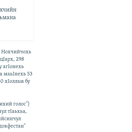
охчийн
ьмана
, Нохчийчохь
цIарх, 298
у агIонехь
а маьIнехь 53
60 хIоллам бу
ихий голос")
ул тIаьхьа,
ийсинчул
докфестан"