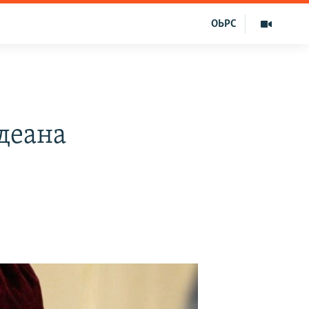
ОЬРС
х
деана