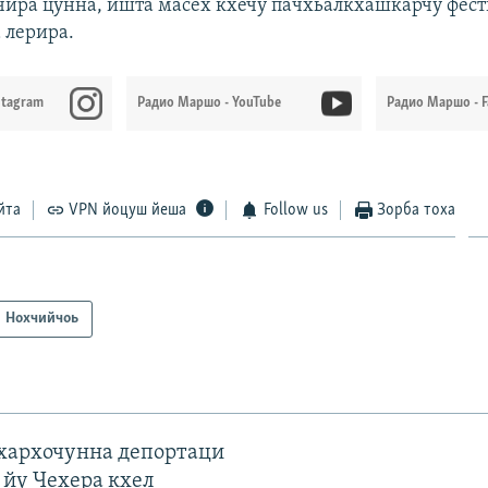
чира цунна, ишта масех кхечу пачхьалкхашкарчу фес
 лерира.
stagram
Радио Маршо - YouTube
Радио Маршо - 
йта
VPN йоцуш йеша
Follow us
Зорба тоха
Нохчийчоь
ахархочунна депортаци
 йу Чехера кхел