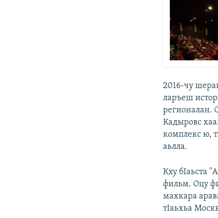
2016-чу шера
ларъеш истори
регионалан. 
Кадыровс хаа
комплекс ю, т
аьлла.
Кху бIаьста "
фильм. Оцу ф
махкара арав
тIаьхьа Моск