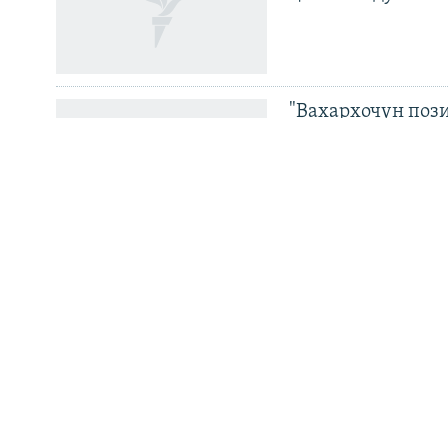
Маршо Радион ерриг сайташ
"Вахархочун пози
Европера нохчий
Велла дIаваллалц
тоьхначу Кхарач
хиллачу сенатор
набахтехь
Кадыровн йоIарш
миллион сом мах 