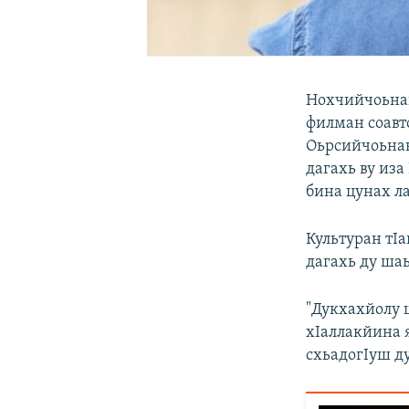
Нохчийчоьнан
филман соавт
Оьрсийчоьна
дагахь ву иза
бина цунах л
Культуран тI
дагахь ду ша
"Дукхахйолу 
хIаллакйина 
схьадогIуш ду