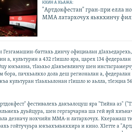
КХИН А ХЬАЖА:
"Артдокфестан" гран-при елла н
ММА латархочух яьккхинчу фил
н Гезгамашин-баттахь динчу официалан дIахьедарехь
н а, культурин а 432 гIишло яра, царех 134 федералан 
Оцу юкъанна, тIаьхьо дIакъевлинчу шен инстаграмерч
м бора, пачхьалкхо дола деш регионалан а, федералан 
къа культуран тIаьхьалонан гIишло ю аьлла, тIеэцна 5
Артдокфест" фестивалехь дакъалоцуш яра "Тийна аз" ("Т
ильмехь дуьйцура, шен гергарчарна ша гей вуй хиънач
ала дезначу нохчийн ММА-н латархочух. Кхерамаш т
вахь гойтучуьра юкъахъяьккхира и кино. ХIетте а "Арт