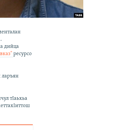
менталан
.
а дийца
авказ"
ресурсо
ш ларъян
чул тIаьхьа
меттахIиттош