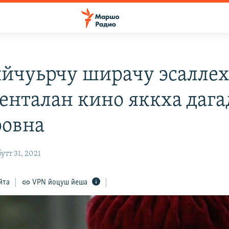
йчуьрчу ширачу эсалле
енталан кино яккха дага
овна
тт 31, 2021
йта
VPN йоцуш йеша