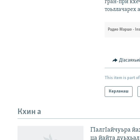
гран-при кхе
тоьллачарех а
Радио Маршо - In
ДIасаяхьи
This item is part of
Керланаш
Кхин а
Оьрсийн маттахь
ГIалгIайчуьра й
ЛАХА ТХО
ца йайта дуьхьал