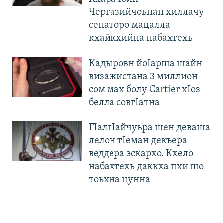
Чергазийчоьнан хиллачу
сенаторо мацалла
кхайкхийна набахтехь
Кадыровн йоIарша шайн
визажистана 3 миллион
сом мах болу Cartier хIоз
белла совгIатна
ГIалгIайчуьра шен деваша
лелон тIеман декъера
веддера эскархо. Кхело
набахтехь даккха пхи шо
тоьхна цунна