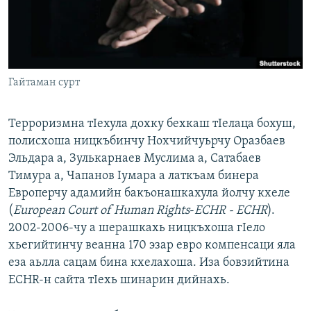
Маршо Радион ерриг сайташ
Гайтаман сурт
Терроризмна тIехула дохку бехкаш тIелаца бохуш,
полисхоша ницкъбинчу Нохчийчуьрчу Оразбаев
Эльдара а, Зулькарнаев Муслима а, Сатабаев
Тимура а, Чапанов Iумара а латкъам бинера
Европерчу адамийн бакъонашкахула йолчу кхеле
(
European Court of Human Rights
-
ECHR - ECHR
).
2002-2006-чу а шерашкахь ницкъхоша гIело
хьегийтинчу веанна 170 эзар евро компенсаци яла
еза аьлла сацам бина кхелахоша. Иза бовзийтина
ECHR-н сайта тIехь шинарин дийнахь.