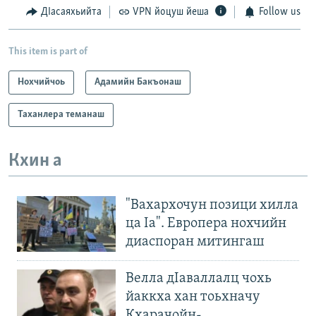
ДIасаяхьийта
VPN йоцуш йеша
Follow us
This item is part of
Нохчийчоь
Адамийн Бакъонаш
Таханлера теманаш
Кхин а
"Вахархочун позици хилла
ца Iа". Европера нохчийн
диаспоран митингаш
Велла дIаваллалц чохь
йаккха хан тоьхначу
Кхарачойн-