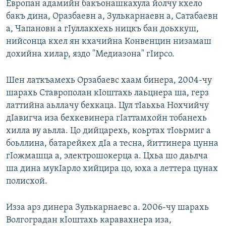
Европан адамийн бакъонашкахула йолчу кхело
бакъ дина, Оразбаевн а, Зулькарнаевн а, Сатабаевн
а, Чапановн а гIуллакхехь ницкъ бан доьхкуш,
нийсонца кхел ян кхачийна Конвенцин низамаш
дохийна хилар, яздо "Медиазона" гIирсо.
Шен латкъамехь Орзабаевс хаам бинера, 2004-чу
шарахь Ставрополан кIоштахь лаьцнера ша, герз
латтийна аьллачу бехкаца. Цул тIаьхьа Нохчийчу
дIавигча иза бехкевинера гIаттамхойн тобанехь
хилла ву аьлла. Цо дийцарехь, коьртах тIоьрмиг а
боьллина, батарейкех дIа а тесна, йиттинера цунна
гIожмашца а, электрошокерца а. Цхьа шо даьлча
ша дина мукIарло хийцира цо, юха а леттера цунах
полисхой.
Изза арз динера Зулькарнаевс а. 2006-чу шарахь
Волгоградан кIоштахь каравахнера иза,