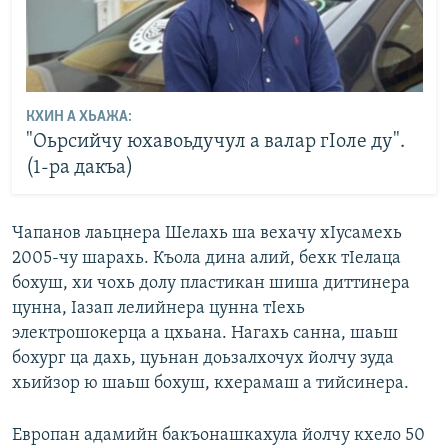
КХИН А ХЬАЖА:
"Оьрсийчу юхавоьдучул а валар гIоле ду".
(1-ра дакъа)
Чапанов лаьцнера Шелахь ша вехачу хIусамехь
2005-чу шарахь. Къола дина алий, бехк тIелаца
бохуш, хи чохь долу пластикан шиша диттинера
цунна, Iазап лелийнера цунна тIехь
электрошокерца а цхьана. Нагахь санна, шаьш
бохург ца дахь, цуьнан доьзалхочух йолчу зуда
хьийзор ю шаьш бохуш, кхерамаш а тийсинера.
Европан адамийн бакъонашкахула йолчу кхело 50