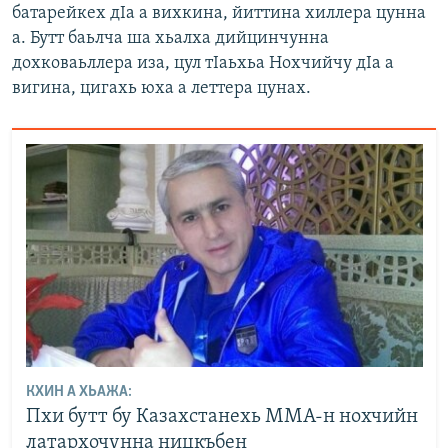
батарейкех дIа а вихкина, йиттина хиллера цунна
а. Бутт баьлча ша хьалха дийцинчунна
дохковаьллера иза, цул тIаьхьа Нохчийчу дIа а
вигина, цигахь юха а леттера цунах.
КХИН А ХЬАЖА:
Пхи бутт бу Казахстанехь ММА-н нохчийн
латархочунна ницкъбен