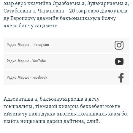
эзар евро кхачийна Оразбаевна а, Зулькарнаевна а,
Сатабаевна а, Чапановна – 20 эзар евро дIало аьлла
ду Европерчу адамийн бакъонашкахула йолчу
кхело бинчу сацамехь.
Радио Маршо - Instagram
Радио Маршо - YouTube
Радио Маршо - Facebook
Адвокаташа а, бакъоларъярхоша а дечу
тоьшаллица, тIемалой хиларна бехкебеш жоьпе
ийзиначу наха дукха хьолехь кхелашкахь хаам бо,
шайга ницкъаша дареш дайтина, олий.