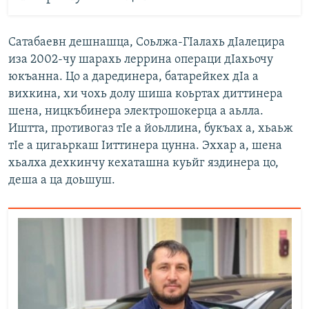
Сатабаевн дешнашца, Соьлжа-ГIалахь дIалецира
иза 2002-чу шарахь леррина операци дIахьочу
юкъанна. Цо а дарединера, батарейкех дIа а
вихкина, хи чохь долу шиша коьртах диттинера
шена, ницкъбинера электрошокерца а аьлла.
Иштта, противогаз тIе а йоьллина, букъах а, хьаьж
тIе а цигаьркаш Iиттинера цунна. Эххар а, шена
хьалха дехкинчу кехаташна куьйг яздинера цо,
деша а ца доьшуш.