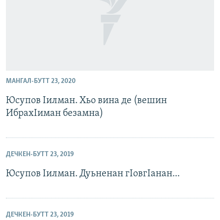
МАНГАЛ-БУТТ 23, 2020
Юсупов Iилман. Хьо вина де (вешин
ИбрахIиман безамна)
ДЕЧКЕН-БУТТ 23, 2019
Юсупов Iилман. Дуьненан гIовгIанан...
ДЕЧКЕН-БУТТ 23, 2019