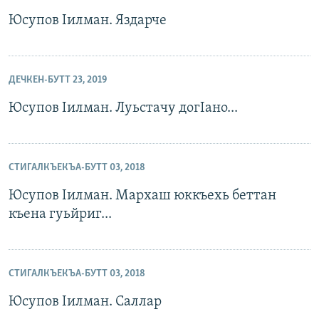
Юсупов Iилман. Яздарче
ДЕЧКЕН-БУТТ 23, 2019
Юсупов Iилман. Луьстачу догIано...
СТИГАЛКЪЕКЪА-БУТТ 03, 2018
Юсупов Iилман. Мархаш юккъехь беттан
къена гуьйриг...
СТИГАЛКЪЕКЪА-БУТТ 03, 2018
Юсупов Iилман. Саллар