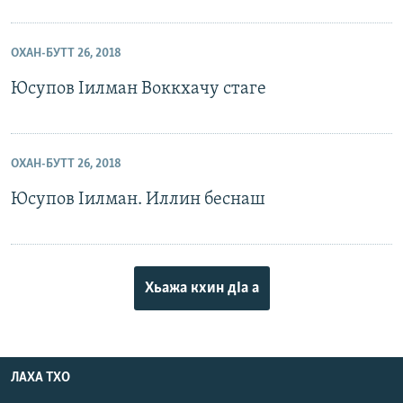
ОХАН-БУТТ 26, 2018
Юсупов Iилман Воккхачу стаге
ОХАН-БУТТ 26, 2018
Юсупов Iилман. Иллин беснаш
Хьажа кхин дIа а
ЛАХА ТХО