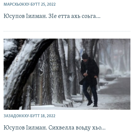
Маршо Радион ерриг сайташ
МАРСХЬОКХУ-БУТТ 25, 2022
Юсупов Iилман. ЗIе етта ахь соьга...
ЗАЗАДОККХУ-БУТТ 18, 2022
Юсупов Iилман. Сихвелла воьду хьо...