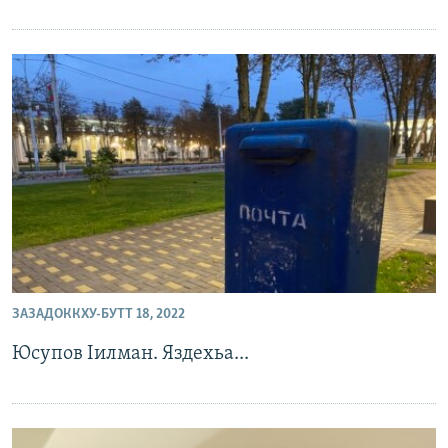
ЗАЗАДОККХУ-БУТТ 18, 2022
Юсупов Iилман. Яздехьа...